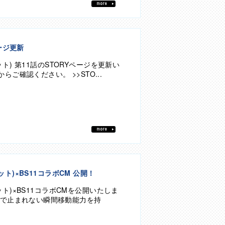
bu
ージ更新
ーロット) 第11話のSTORYページを更新い
ご確認ください。 >>STO...
bu
ーロット)×BS11コラボCM 公開！
ーロット)×BS11コラボCMを公開いたしま
ろで止まれない瞬間移動能力を持