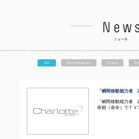
「瞬間移動能力者 
「瞬間移動能力者 
依頼（命令）でＴＶアニメ『