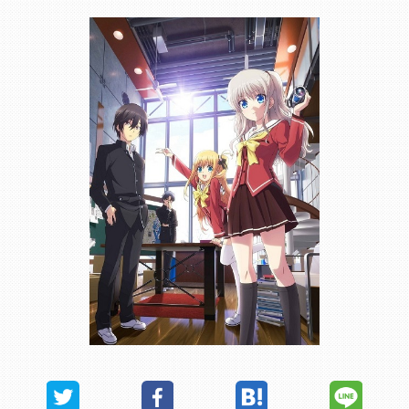
2019.12.03
TVアニメ『Charlotte（シャーロット）』
時00分より、BS日テレにて放送を開始し
■『Charlotte』放送情報
放送日：毎週土曜日24:00～24:30
放送局：BS日テレ
番組サイト：
https://www.bs4.jp/charlott