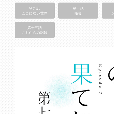
第九話
第十話
ここにない世界
略奪
第十三話
これからの記録