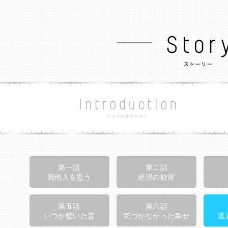
第一話
第二話
我他人を思う
絶望の旋律
第五話
第六話
いつか聴いた音
気づかなかった幸せ
逃