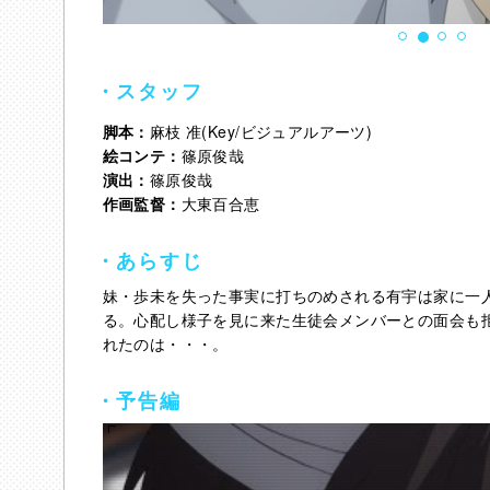
・スタッフ
脚本：
麻枝 准(Key/ビジュアルアーツ)
絵コンテ：
篠原俊哉
演出：
篠原俊哉
作画監督：
大東百合恵
・あらすじ
妹・歩未を失った事実に打ちのめされる有宇は家に一
る。心配し様子を見に来た生徒会メンバーとの面会も
れたのは・・・。
・予告編