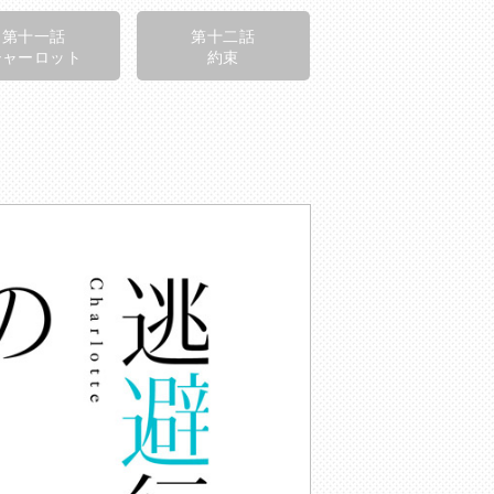
第十一話
第十二話
シャーロット
約束