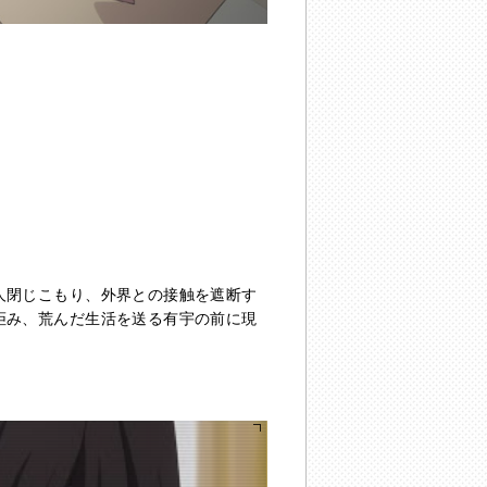
人閉じこもり、外界との接触を遮断す
拒み、荒んだ生活を送る有宇の前に現