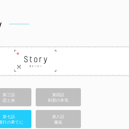
第三話
第四話
恋と炎
刹那の本気
第七話
第八話
避行の果てに
邂逅